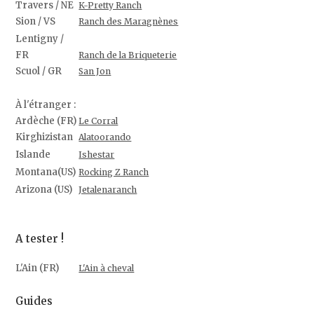
Travers / NE
K-Pretty Ranch
Sion / VS
Ranch des Maragnènes
Lentigny /
FR
Ranch de la Briqueterie
Scuol / GR
San Jon
À l'étranger :
Ardèche (FR)
Le Corral
Kirghizistan
Alatoorando
Islande
Ishestar
Montana(US)
Rocking Z Ranch
Arizona (US)
Jetalenaranch
A tester !
L'Ain (FR)
L'Ain à cheval
Guides