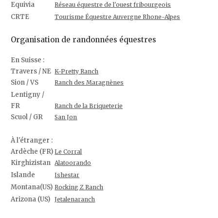
Equivia
Réseau équestre de l'ouest fribourgeois
CRTE
Tourisme Équestre Auvergne Rhone-Alpes
Organisation de randonnées équestres
En Suisse :
Travers / NE
K-Pretty Ranch
Sion / VS
Ranch des Maragnènes
Lentigny /
FR
Ranch de la Briqueterie
Scuol / GR
San Jon
À l'étranger :
Ardèche (FR)
Le Corral
Kirghizistan
Alatoorando
Islande
Ishestar
Montana(US)
Rocking Z Ranch
Arizona (US)
Jetalenaranch