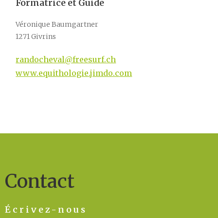
Formatrice et Guide
Véronique Baumgartner
1271 Givrins
randocheval@freesurf.ch
www.equithologie.jimdo.com
Contact
Écrivez-nous