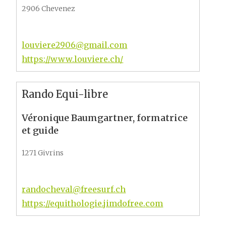
2906 Chevenez
louviere2906@gmail.com
https://www.louviere.ch/
Rando Equi-libre
Véronique Baumgartner, formatrice
et guide
1271 Givrins
randocheval@freesurf.ch
https://equithologie.jimdofree.com