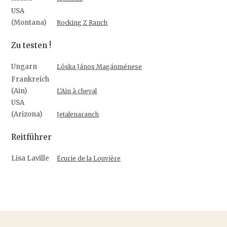
USA
(Montana)
Rocking Z Ranch
Zu testen !
Ungarn
Lóska János Magánménese
Frankreich
(Ain)
L'Ain à cheval
USA
(Arizona)
Jetalenaranch
Reitführer
Lisa Laville
Écurie de la Louvière