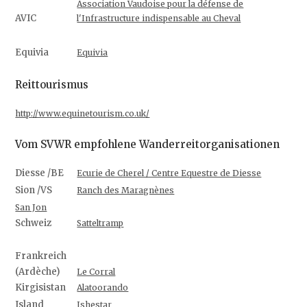
Association Vaudoise pour la défense de
AVIC
l'Infrastructure indispensable au Cheval
Equivia
Equivia
Reittourismus
http://www.equinetourism.co.uk/
Vom SVWR empfohlene Wanderreitorganisationen
Diesse /BE
Ecurie de Cherel / Centre Equestre de Diesse
Sion /VS
Ranch des Maragnènes
San Jon
Schweiz
Satteltramp
Frankreich
(Ardèche)
Le Corral
Kirgisistan
Alatoorando
Island
Ishestar