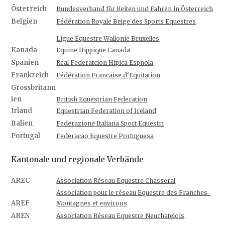
Österreich
Bundesverband für Reiten und Fahren in Österreich
Belgien
Fédération Royale Belge des Sports Equestres
Ligue Equestre Wallonie Bruxelles
Kanada
Equine Hippique Canada
Spanien
Real Federatcion Hipica Espnola
Frankreich
Fédération Francaise d‘Equitation
Grossbritann
ien
British Equestrian Federation
Irland
Equestrian Federation of Ireland
Italien
Federazione Italiana Sport Equestri
Portugal
Federacao Equestre Portuguesa
Kantonale und regionale Verbände
AREC
Association Réseau Equestre Chasseral
Association pour le réseau Equestre des Franches-
AREF
Montagnes et environs
AREN
Association Réseau Equestre Neuchatelois