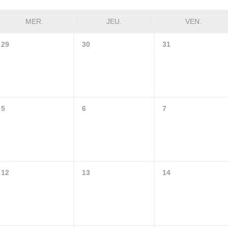
MER.
JEU.
VEN.
29
30
31
5
6
7
12
13
14