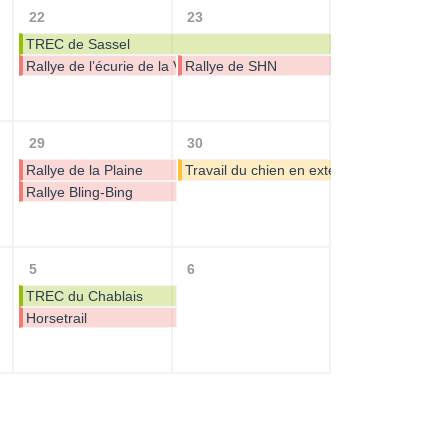
22
23
TREC de Sassel
Rallye de l’écurie de la Vernettaz
Rallye de SHN
29
30
Rallye de la Plaine
Travail du chien en extérieur avec le chev
Rallye Bling-Bing
5
6
TREC du Chablais
Horsetrail