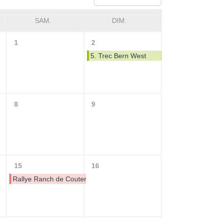
SAM.
DIM.
1
2
5. Trec Bern West
8
9
15
16
Rallye Ranch de Couteron