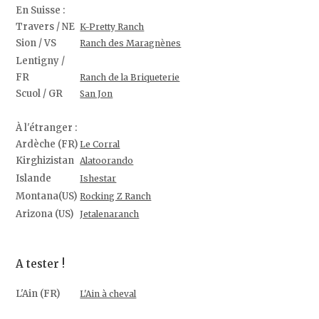
En Suisse :
Travers / NE
K-Pretty Ranch
Sion / VS
Ranch des Maragnènes
Lentigny /
FR
Ranch de la Briqueterie
Scuol / GR
San Jon
À l'étranger :
Ardèche (FR)
Le Corral
Kirghizistan
Alatoorando
Islande
Ishestar
Montana(US)
Rocking Z Ranch
Arizona (US)
Jetalenaranch
A tester !
L'Ain (FR)
L'Ain à cheval