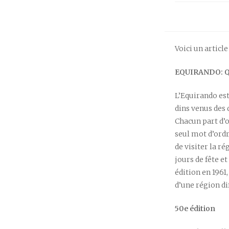
Voici un articl
EQUIRANDO: Qu
L’Equirando es
dins venus des 
Chacun part d’o
seul mot d’ordr
de visiter la r
jours de fête e
édition en 1961
d’une région di
50
e
édition