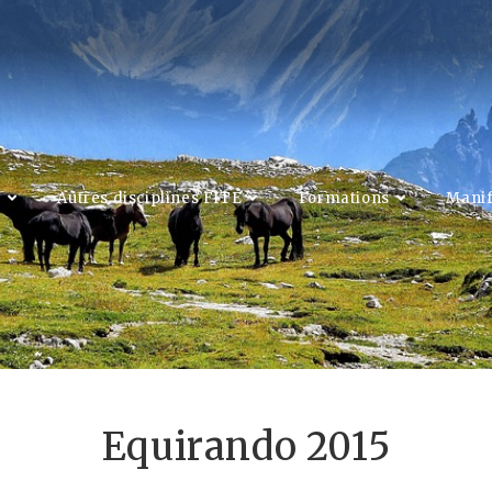
C
Autres disciplines FITE
Formations
Manif
Equirando 2015