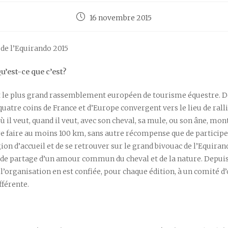
Post
16 novembre 2015
published:
e de l’Equirando 2015
’est-ce que c’est?
t le plus grand rassemblement européen de tourisme équestre. D
quatre coins de France et d’Europe convergent vers le lieu de ralli
ù il veut, quand il veut, avec son cheval, sa mule, ou son âne, mon
e faire au moins 100 km, sans autre récompense que de participer
égion d’accueil et de se retrouver sur le grand bivouac de l’Equira
t de partage d’un amour commun du cheval et de la nature. Depui
, l’organisation en est confiée, pour chaque édition, à un comité 
fférente.