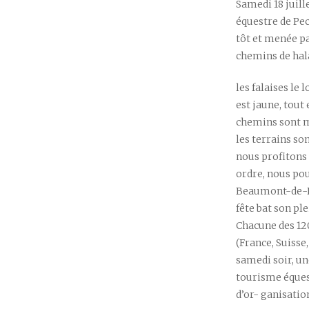
Samedi 18 juill
équestre de Pec
tôt et menée pa
chemins de hal
les falaises le
est jaune, tout 
chemins sont mo
les terrains son
nous profitons 
ordre, nous pou
Beaumont-de-Lo
fête bat son pl
Chacune des 12
(France, Suisse
samedi soir, un
tourisme éques
d’or- ganisatio