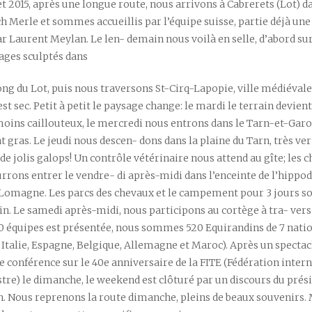
et 2015, après une longue route, nous arrivons à Cabrerets (Lot) d
h Merle et sommes accueillis par l’équipe suisse, partie déjà un
r Laurent Meylan. Le len- demain nous voilà en selle, d’abord su
ages sculptés dans
 long du Lot, puis nous traversons St-Cirq-Lapopie, ville médiévale
est sec. Petit à petit le paysage change: le mardi le terrain devient
ins caillouteux, le mercredi nous entrons dans le Tarn-et-Garon
t gras. Le jeudi nous descen- dons dans la plaine du Tarn, très vert
de jolis galops! Un contrôle vétérinaire nous attend au gîte; les 
rrons entrer le vendre- di après-midi dans l’enceinte de l’hipp
magne. Les parcs des chevaux et le campement pour 3 jours so
ein. Le samedi après-midi, nous participons au cortège à tra- vers 
0 équipes est présentée, nous sommes 520 Equirandins de 7 natio
, Italie, Espagne, Belgique, Allemagne et Maroc). Après un spectac
e conférence sur le 40e anniversaire de la FITE (Fédération inter
tre) le dimanche, le weekend est clôturé par un discours du prés
n. Nous reprenons la route dimanche, pleins de beaux souvenirs. 