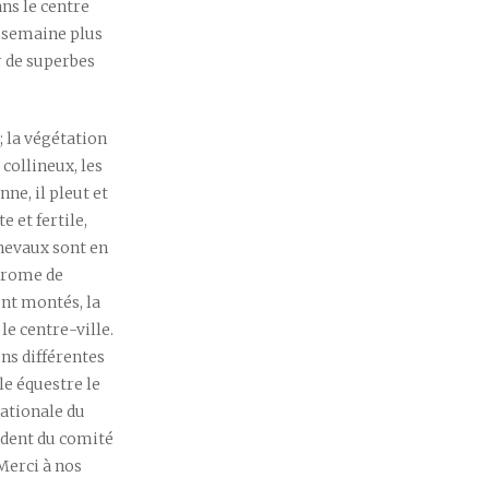
ans le centre
e semaine plus
r de superbes
; la végétation
 collineux, les
ne, il pleut et
e et fertile,
chevaux sont en
odrome de
nt montés, la
le centre-ville.
ns différentes
le équestre le
nationale du
ident du comité
Merci à nos