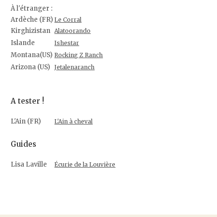
À l'étranger :
Ardèche (FR)
Le Corral
Kirghizistan
Alatoorando
Islande
Ishestar
Montana(US)
Rocking Z Ranch
Arizona (US)
Jetalenaranch
A tester !
L'Ain (FR)
L'Ain à cheval
Guides
Lisa Laville
Écurie de la Louvière