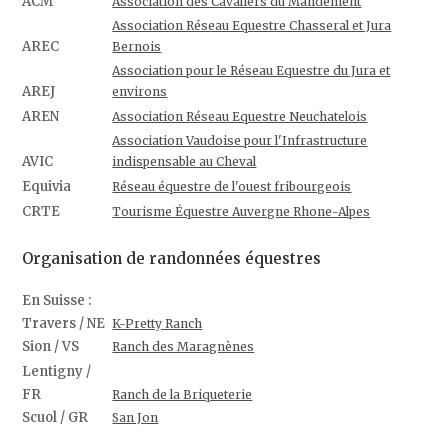
ACM
Association des Cavaliers du Mandement
Association Réseau Equestre Chasseral et Jura
AREC
Bernois
Association pour le Réseau Equestre du Jura et
AREJ
environs
AREN
Association Réseau Equestre Neuchatelois
Association Vaudoise pour l'Infrastructure
AVIC
indispensable au Cheval
Equivia
Réseau équestre de l'ouest fribourgeois
CRTE
Tourisme Équestre Auvergne Rhone-Alpes
Organisation de randonnées équestres
En Suisse :
Travers / NE
K-Pretty Ranch
Sion / VS
Ranch des Maragnènes
Lentigny /
FR
Ranch de la Briqueterie
Scuol / GR
San Jon