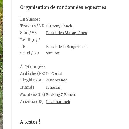
Organisation de randonnées équestres
En Suisse :
Travers / NE
K-Pretty Ranch
Sion / VS
Ranch des Maragnènes
Lentigny /
FR
Ranch de la Briqueterie
Scuol / GR
San Jon
À l'étranger :
Ardèche (FR)
Le Corral
Kirghizistan
Alatoorando
Islande
Ishestar
Montana(US)
Rocking Z Ranch
Arizona (US)
Jetalenaranch
A tester !