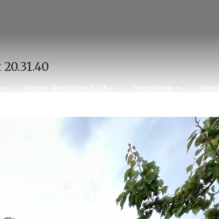
20.31.40
C
Autres disciplines FITE
Formations
Manif