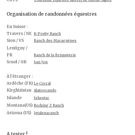
Organisation de randonnées équestres
En Suisse :
Travers / NE
K-Pretty Ranch
Sion / VS
Ranch des Maragnènes
Lentigny /
FR
Ranch de la Briqueterie
Scuol / GR
San Jon
À l'étranger :
Ardèche (FR)
Le Corral
Kirghizistan
Alatoorando
Islande
Ishestar
Montana(US)
Rocking Z Ranch
Arizona (US)
Jetalenaranch
A tester !