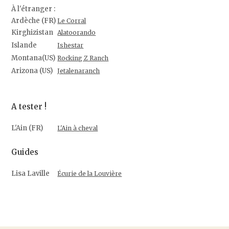
À l'étranger :
Ardèche (FR)
Le Corral
Kirghizistan
Alatoorando
Islande
Ishestar
Montana(US)
Rocking Z Ranch
Arizona (US)
Jetalenaranch
A tester !
L'Ain (FR)
L'Ain à cheval
Guides
Lisa Laville
Écurie de la Louvière