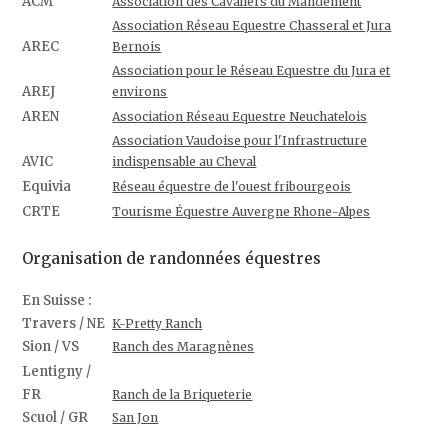
ACM
Association des Cavaliers du Mandement
Association Réseau Equestre Chasseral et Jura
AREC
Bernois
Association pour le Réseau Equestre du Jura et
AREJ
environs
AREN
Association Réseau Equestre Neuchatelois
Association Vaudoise pour l'Infrastructure
AVIC
indispensable au Cheval
Equivia
Réseau équestre de l'ouest fribourgeois
CRTE
Tourisme Équestre Auvergne Rhone-Alpes
Organisation de randonnées équestres
En Suisse :
Travers / NE
K-Pretty Ranch
Sion / VS
Ranch des Maragnènes
Lentigny /
FR
Ranch de la Briqueterie
Scuol / GR
San Jon