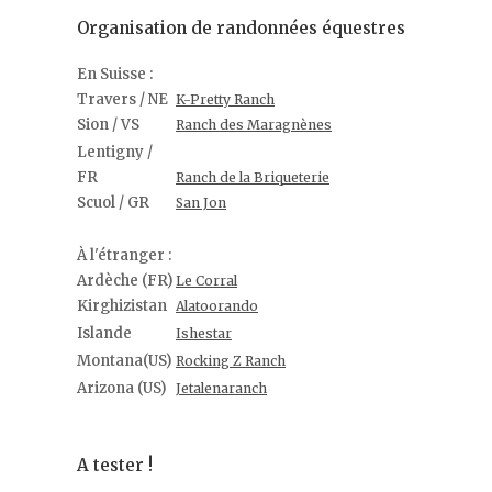
Organisation de randonnées équestres
En Suisse :
Travers / NE
K-Pretty Ranch
Sion / VS
Ranch des Maragnènes
Lentigny /
FR
Ranch de la Briqueterie
Scuol / GR
San Jon
À l'étranger :
Ardèche (FR)
Le Corral
Kirghizistan
Alatoorando
Islande
Ishestar
Montana(US)
Rocking Z Ranch
Arizona (US)
Jetalenaranch
A tester !