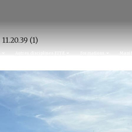
1.20.39 (1)
C
Autres disciplines FITE
Formations
Manif