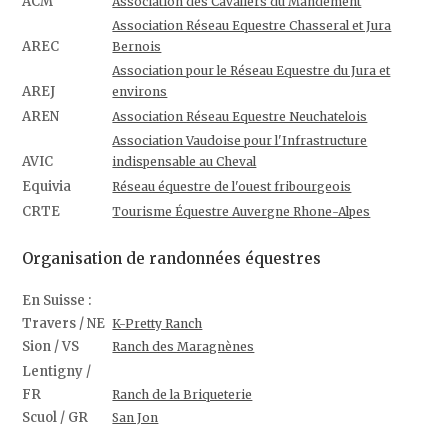
ACM
Association des Cavaliers du Mandement
Association Réseau Equestre Chasseral et Jura
AREC
Bernois
Association pour le Réseau Equestre du Jura et
AREJ
environs
AREN
Association Réseau Equestre Neuchatelois
Association Vaudoise pour l'Infrastructure
AVIC
indispensable au Cheval
Equivia
Réseau équestre de l'ouest fribourgeois
CRTE
Tourisme Équestre Auvergne Rhone-Alpes
Organisation de randonnées équestres
En Suisse :
Travers / NE
K-Pretty Ranch
Sion / VS
Ranch des Maragnènes
Lentigny /
FR
Ranch de la Briqueterie
Scuol / GR
San Jon