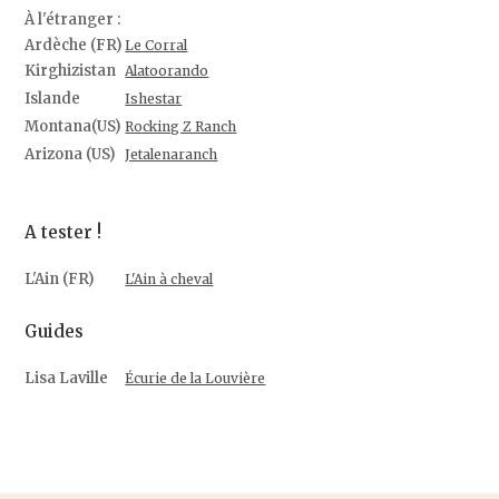
À l'étranger :
Ardèche (FR)
Le Corral
Kirghizistan
Alatoorando
Islande
Ishestar
Montana(US)
Rocking Z Ranch
Arizona (US)
Jetalenaranch
A tester !
L'Ain (FR)
L'Ain à cheval
Guides
Lisa Laville
Écurie de la Louvière