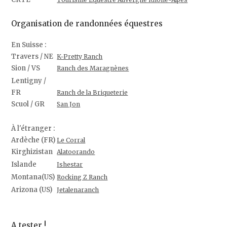
Organisation de randonnées équestres
En Suisse :
Travers / NE
K-Pretty Ranch
Sion / VS
Ranch des Maragnènes
Lentigny /
FR
Ranch de la Briqueterie
Scuol / GR
San Jon
À l'étranger :
Ardèche (FR)
Le Corral
Kirghizistan
Alatoorando
Islande
Ishestar
Montana(US)
Rocking Z Ranch
Arizona (US)
Jetalenaranch
A tester !