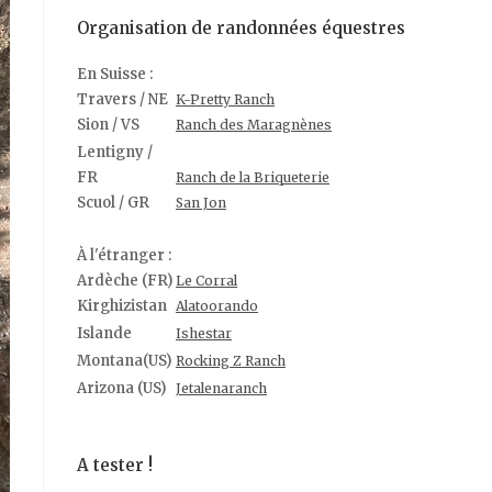
Organisation de randonnées équestres
En Suisse :
Travers / NE
K-Pretty Ranch
Sion / VS
Ranch des Maragnènes
Lentigny /
FR
Ranch de la Briqueterie
Scuol / GR
San Jon
À l'étranger :
Ardèche (FR)
Le Corral
Kirghizistan
Alatoorando
Islande
Ishestar
Montana(US)
Rocking Z Ranch
Arizona (US)
Jetalenaranch
A tester !