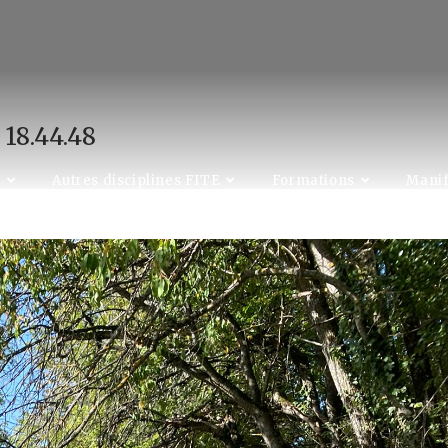
18.44.48
C
Autres disciplines FITE
Formations
Manif