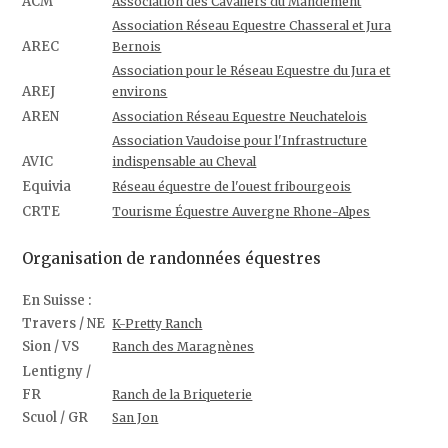
ACM
Association des Cavaliers du Mandement
Association Réseau Equestre Chasseral et Jura
AREC
Bernois
Association pour le Réseau Equestre du Jura et
AREJ
environs
AREN
Association Réseau Equestre Neuchatelois
Association Vaudoise pour l'Infrastructure
AVIC
indispensable au Cheval
Equivia
Réseau équestre de l'ouest fribourgeois
CRTE
Tourisme Équestre Auvergne Rhone-Alpes
Organisation de randonnées équestres
En Suisse :
Travers / NE
K-Pretty Ranch
Sion / VS
Ranch des Maragnènes
Lentigny /
FR
Ranch de la Briqueterie
Scuol / GR
San Jon