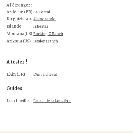
À l'étranger :
Ardèche (FR)
Le Corral
Kirghizistan
Alatoorando
Islande
Ishestar
Montana(US)
Rocking Z Ranch
Arizona (US)
Jetalenaranch
A tester !
L'Ain (FR)
L'Ain à cheval
Guides
Lisa Laville
Écurie de la Louvière