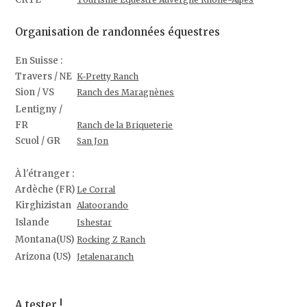
Organisation de randonnées équestres
En Suisse :
Travers / NE
K-Pretty Ranch
Sion / VS
Ranch des Maragnènes
Lentigny /
FR
Ranch de la Briqueterie
Scuol / GR
San Jon
À l'étranger :
Ardèche (FR)
Le Corral
Kirghizistan
Alatoorando
Islande
Ishestar
Montana(US)
Rocking Z Ranch
Arizona (US)
Jetalenaranch
A tester !