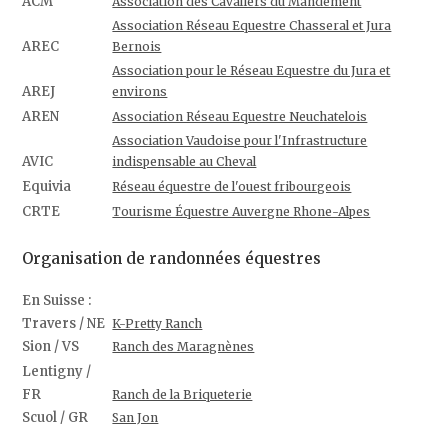
ACM
Association des Cavaliers du Mandement
Association Réseau Equestre Chasseral et Jura
AREC
Bernois
Association pour le Réseau Equestre du Jura et
AREJ
environs
AREN
Association Réseau Equestre Neuchatelois
Association Vaudoise pour l'Infrastructure
AVIC
indispensable au Cheval
Equivia
Réseau équestre de l'ouest fribourgeois
CRTE
Tourisme Équestre Auvergne Rhone-Alpes
Organisation de randonnées équestres
En Suisse :
Travers / NE
K-Pretty Ranch
Sion / VS
Ranch des Maragnènes
Lentigny /
FR
Ranch de la Briqueterie
Scuol / GR
San Jon