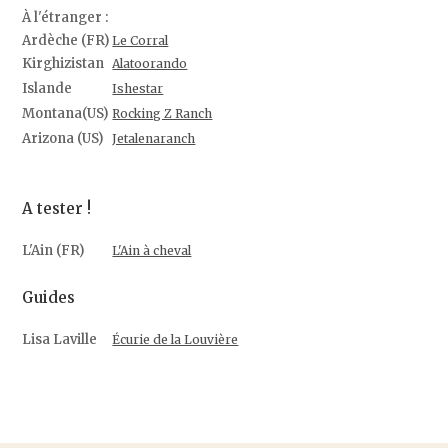
À l'étranger :
Ardèche (FR)
Le Corral
Kirghizistan
Alatoorando
Islande
Ishestar
Montana(US)
Rocking Z Ranch
Arizona (US)
Jetalenaranch
A tester !
L'Ain (FR)
L'Ain à cheval
Guides
Lisa Laville
Écurie de la Louvière