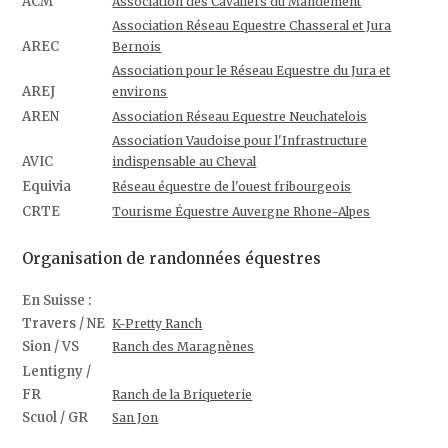
ACM
Association des Cavaliers du Mandement
Association Réseau Equestre Chasseral et Jura
AREC
Bernois
Association pour le Réseau Equestre du Jura et
AREJ
environs
AREN
Association Réseau Equestre Neuchatelois
Association Vaudoise pour l'Infrastructure
AVIC
indispensable au Cheval
Equivia
Réseau équestre de l'ouest fribourgeois
CRTE
Tourisme Équestre Auvergne Rhone-Alpes
Organisation de randonnées équestres
En Suisse :
Travers / NE
K-Pretty Ranch
Sion / VS
Ranch des Maragnènes
Lentigny /
FR
Ranch de la Briqueterie
Scuol / GR
San Jon