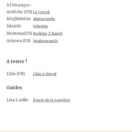
À l'étranger :
Ardèche (FR)
Le Corral
Kirghizistan
Alatoorando
Islande
Ishestar
Montana(US)
Rocking Z Ranch
Arizona (US)
Jetalenaranch
A tester !
L'Ain (FR)
L'Ain à cheval
Guides
Lisa Laville
Écurie de la Louvière