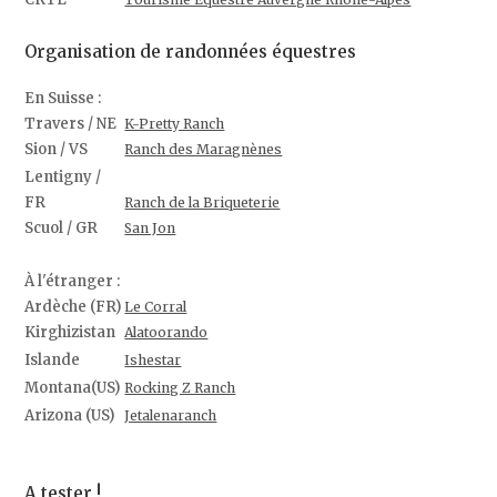
Organisation de randonnées équestres
En Suisse :
Travers / NE
K-Pretty Ranch
Sion / VS
Ranch des Maragnènes
Lentigny /
FR
Ranch de la Briqueterie
Scuol / GR
San Jon
À l'étranger :
Ardèche (FR)
Le Corral
Kirghizistan
Alatoorando
Islande
Ishestar
Montana(US)
Rocking Z Ranch
Arizona (US)
Jetalenaranch
A tester !