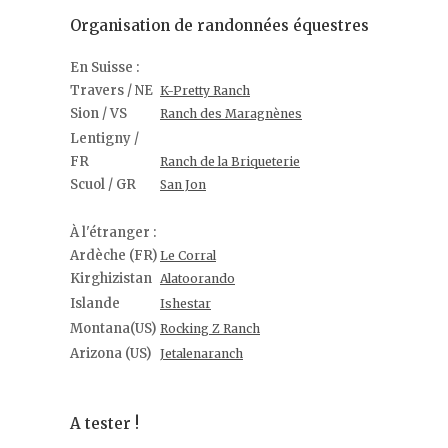
Organisation de randonnées équestres
En Suisse :
Travers / NE
K-Pretty Ranch
Sion / VS
Ranch des Maragnènes
Lentigny /
FR
Ranch de la Briqueterie
Scuol / GR
San Jon
À l'étranger :
Ardèche (FR)
Le Corral
Kirghizistan
Alatoorando
Islande
Ishestar
Montana(US)
Rocking Z Ranch
Arizona (US)
Jetalenaranch
A tester !