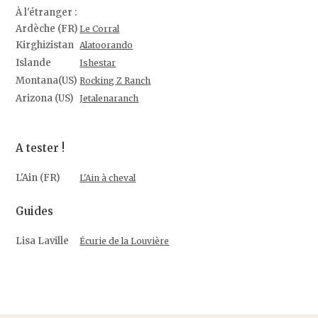
À l'étranger :
Ardèche (FR)
Le Corral
Kirghizistan
Alatoorando
Islande
Ishestar
Montana(US)
Rocking Z Ranch
Arizona (US)
Jetalenaranch
A tester !
L'Ain (FR)
L'Ain à cheval
Guides
Lisa Laville
Écurie de la Louvière