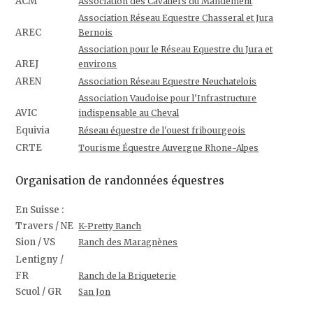
ACM
Association des Cavaliers du Mandement
Association Réseau Equestre Chasseral et Jura
AREC
Bernois
Association pour le Réseau Equestre du Jura et
AREJ
environs
AREN
Association Réseau Equestre Neuchatelois
Association Vaudoise pour l'Infrastructure
AVIC
indispensable au Cheval
Equivia
Réseau équestre de l'ouest fribourgeois
CRTE
Tourisme Équestre Auvergne Rhone-Alpes
Organisation de randonnées équestres
En Suisse :
Travers / NE
K-Pretty Ranch
Sion / VS
Ranch des Maragnènes
Lentigny /
FR
Ranch de la Briqueterie
Scuol / GR
San Jon