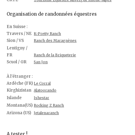
Organisation de randonnées équestres
En Suisse :
Travers / NE
K-Pretty Ranch
Sion / VS
Ranch des Maragnènes
Lentigny /
FR
Ranch de la Briqueterie
Scuol / GR
San Jon
À l'étranger :
Ardèche (FR)
Le Corral
Kirghizistan
Alatoorando
Islande
Ishestar
Montana(US)
Rocking Z Ranch
Arizona (US)
Jetalenaranch
A tester !