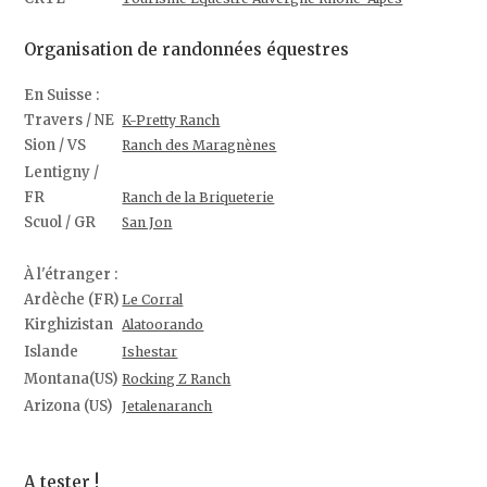
Organisation de randonnées équestres
En Suisse :
Travers / NE
K-Pretty Ranch
Sion / VS
Ranch des Maragnènes
Lentigny /
FR
Ranch de la Briqueterie
Scuol / GR
San Jon
À l'étranger :
Ardèche (FR)
Le Corral
Kirghizistan
Alatoorando
Islande
Ishestar
Montana(US)
Rocking Z Ranch
Arizona (US)
Jetalenaranch
A tester !