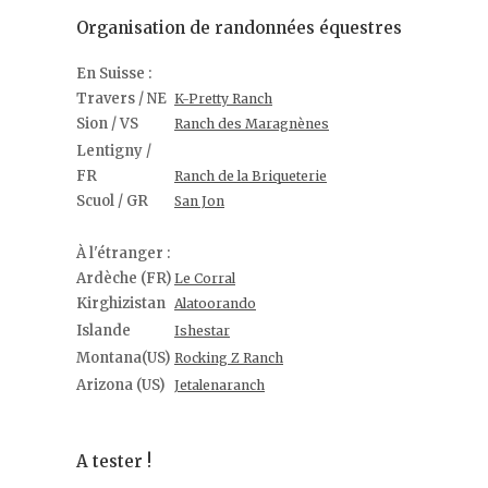
Organisation de randonnées équestres
En Suisse :
Travers / NE
K-Pretty Ranch
Sion / VS
Ranch des Maragnènes
Lentigny /
FR
Ranch de la Briqueterie
Scuol / GR
San Jon
À l'étranger :
Ardèche (FR)
Le Corral
Kirghizistan
Alatoorando
Islande
Ishestar
Montana(US)
Rocking Z Ranch
Arizona (US)
Jetalenaranch
A tester !