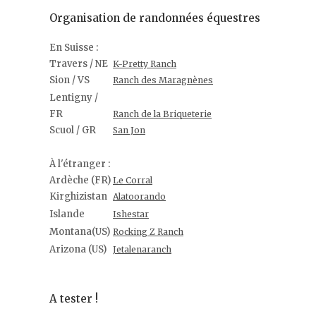
Organisation de randonnées équestres
En Suisse :
Travers / NE
K-Pretty Ranch
Sion / VS
Ranch des Maragnènes
Lentigny /
FR
Ranch de la Briqueterie
Scuol / GR
San Jon
À l'étranger :
Ardèche (FR)
Le Corral
Kirghizistan
Alatoorando
Islande
Ishestar
Montana(US)
Rocking Z Ranch
Arizona (US)
Jetalenaranch
A tester !