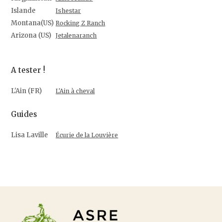
Islande
Ishestar
Montana(US)
Rocking Z Ranch
Arizona (US)
Jetalenaranch
A tester !
L'Ain (FR)
L'Ain à cheval
Guides
Lisa Laville
Écurie de la Louvière