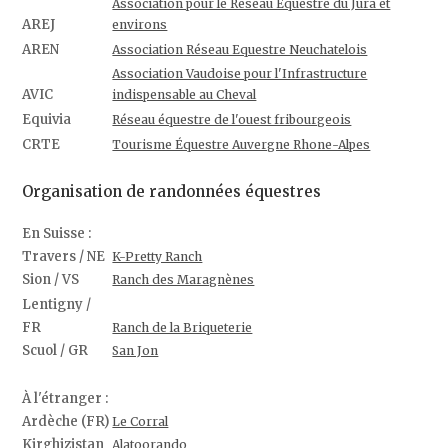
Association pour le Réseau Equestre du Jura et
AREJ
environs
AREN
Association Réseau Equestre Neuchatelois
Association Vaudoise pour l'Infrastructure
AVIC
indispensable au Cheval
Equivia
Réseau équestre de l'ouest fribourgeois
CRTE
Tourisme Équestre Auvergne Rhone-Alpes
Organisation de randonnées équestres
En Suisse :
Travers / NE
K-Pretty Ranch
Sion / VS
Ranch des Maragnènes
Lentigny /
FR
Ranch de la Briqueterie
Scuol / GR
San Jon
À l'étranger :
Ardèche (FR)
Le Corral
Kirghizistan
Alatoorando