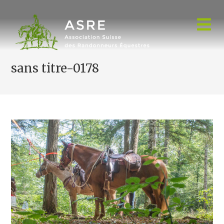
Skip
to
content
sans titre-0178