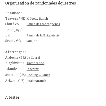
Organisation de randonnées équestres
En Suisse :
Travers / NE
K-Pretty Ranch
Sion / VS
Ranch des Maragnènes
Lentigny /
FR
Ranch de la Briqueterie
Scuol / GR
San Jon
À l'étranger :
Ardèche (FR)
Le Corral
Kirghizistan
Alatoorando
Islande
Ishestar
Montana(US)
Rocking Z Ranch
Arizona (US)
Jetalenaranch
A tester !