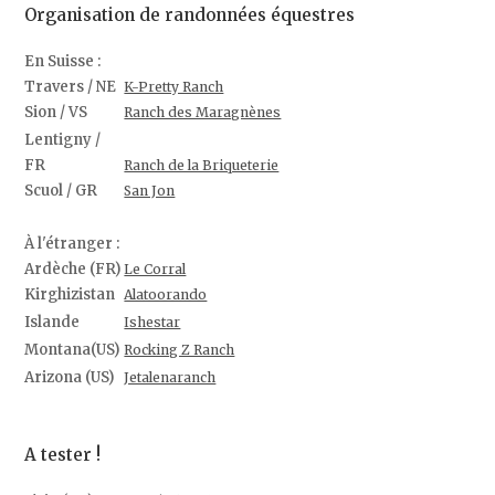
Organisation de randonnées équestres
En Suisse :
Travers / NE
K-Pretty Ranch
Sion / VS
Ranch des Maragnènes
Lentigny /
FR
Ranch de la Briqueterie
Scuol / GR
San Jon
À l'étranger :
Ardèche (FR)
Le Corral
Kirghizistan
Alatoorando
Islande
Ishestar
Montana(US)
Rocking Z Ranch
Arizona (US)
Jetalenaranch
A tester !