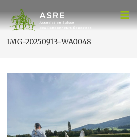
Skip
to
content
IMG-20250913-WA0048