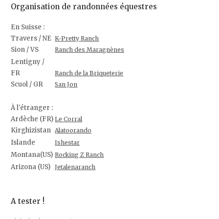
Organisation de randonnées équestres
En Suisse :
Travers / NE
K-Pretty Ranch
Sion / VS
Ranch des Maragnènes
Lentigny /
FR
Ranch de la Briqueterie
Scuol / GR
San Jon
À l'étranger :
Ardèche (FR)
Le Corral
Kirghizistan
Alatoorando
Islande
Ishestar
Montana(US)
Rocking Z Ranch
Arizona (US)
Jetalenaranch
A tester !