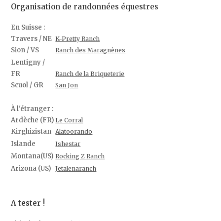
Organisation de randonnées équestres
En Suisse :
Travers / NE
K-Pretty Ranch
Sion / VS
Ranch des Maragnènes
Lentigny /
FR
Ranch de la Briqueterie
Scuol / GR
San Jon
À l'étranger :
Ardèche (FR)
Le Corral
Kirghizistan
Alatoorando
Islande
Ishestar
Montana(US)
Rocking Z Ranch
Arizona (US)
Jetalenaranch
A tester !