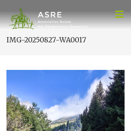
Skip
to
content
IMG-20250827-WA0017