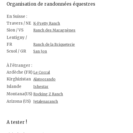
Organisation de randonnées équestres
En Suisse :
Travers / NE
K-Pretty Ranch
Sion / VS
Ranch des Maragnènes
Lentigny /
FR
Ranch de la Briqueterie
Scuol / GR
San Jon
À l'étranger :
Ardèche (FR)
Le Corral
Kirghizistan
Alatoorando
Islande
Ishestar
Montana(US)
Rocking Z Ranch
Arizona (US)
Jetalenaranch
A tester !