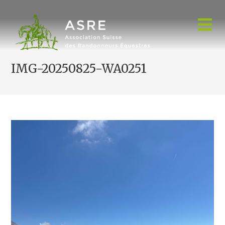
Skip
to
content
IMG-20250825-WA0251