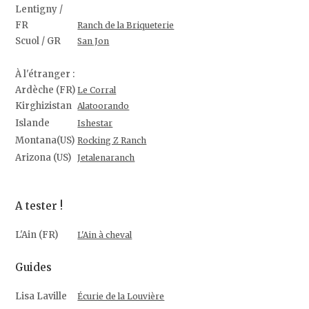
Lentigny /
FR
Ranch de la Briqueterie
Scuol / GR
San Jon
À l'étranger :
Ardèche (FR)
Le Corral
Kirghizistan
Alatoorando
Islande
Ishestar
Montana(US)
Rocking Z Ranch
Arizona (US)
Jetalenaranch
A tester !
L'Ain (FR)
L'Ain à cheval
Guides
Lisa Laville
Écurie de la Louvière