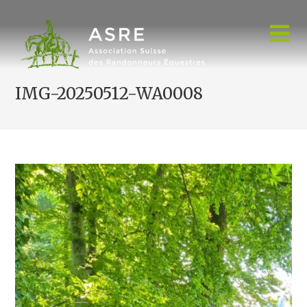
Skip
to
content
IMG-20250512-WA0008