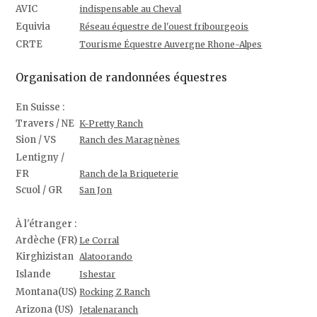
AVIC
indispensable au Cheval
Equivia
Réseau équestre de l'ouest fribourgeois
CRTE
Tourisme Équestre Auvergne Rhone-Alpes
Organisation de randonnées équestres
En Suisse :
Travers / NE
K-Pretty Ranch
Sion / VS
Ranch des Maragnènes
Lentigny /
FR
Ranch de la Briqueterie
Scuol / GR
San Jon
À l'étranger :
Ardèche (FR)
Le Corral
Kirghizistan
Alatoorando
Islande
Ishestar
Montana(US)
Rocking Z Ranch
Arizona (US)
Jetalenaranch