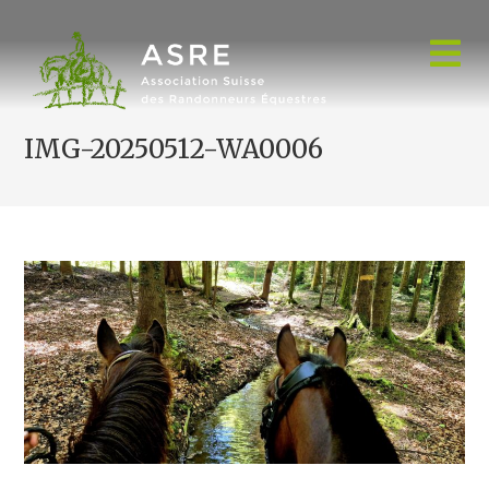
Skip
to
content
IMG-20250512-WA0006