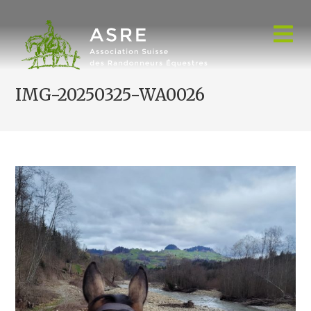
Skip
to
content
IMG-20250325-WA0026