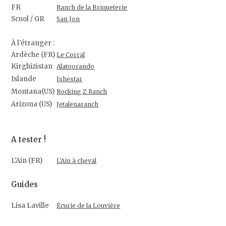
FR
Ranch de la Briqueterie
Scuol / GR
San Jon
À l'étranger :
Ardèche (FR)
Le Corral
Kirghizistan
Alatoorando
Islande
Ishestar
Montana(US)
Rocking Z Ranch
Arizona (US)
Jetalenaranch
A tester !
L'Ain (FR)
L'Ain à cheval
Guides
Lisa Laville
Écurie de la Louvière