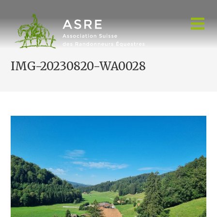
Skip
to
content
IMG-20230820-WA0028