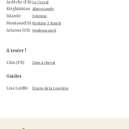
Ardèche (FR)
Le Corral
Kirghizistan
Alatoorando
Islande
Ishestar
Montana(US)
Rocking Z Ranch
Arizona (US)
Jetalenaranch
A tester !
L'Ain (FR)
L'Ain à cheval
Guides
Lisa Laville
Écurie de la Louvière