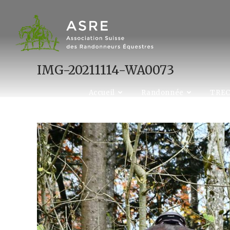
Skip
to
content
IMG-20211114-WA0073
Accueil
Randonnée
TRE