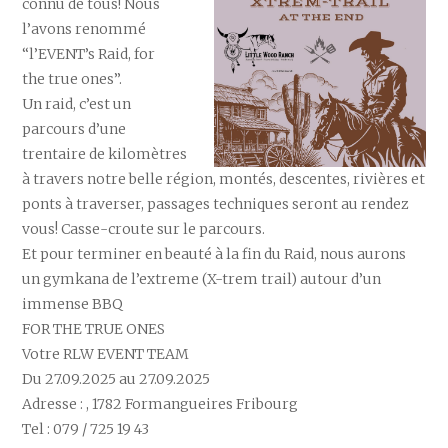
connu de tous! Nous
l’avons renommé
“l’EVENT’s Raid, for
the true ones”.
Un raid, c’est un
parcours d’une
trentaire de kilomètres
à travers notre belle région, montés, descentes, rivières et
ponts à traverser, passages techniques seront au rendez
vous! Casse-croute sur le parcours.
Et pour terminer en beauté à la fin du Raid, nous aurons
un gymkana de l’extreme (X-trem trail) autour d’un
immense BBQ
FOR THE TRUE ONES
Votre RLW EVENT TEAM
Du 27.09.2025 au 27.09.2025
Adresse : , 1782 Formangueires Fribourg
Tel : 079 / 725 19 43