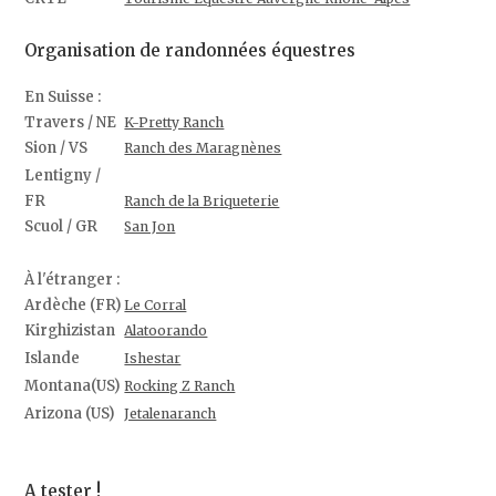
Organisation de randonnées équestres
En Suisse :
Travers / NE
K-Pretty Ranch
Sion / VS
Ranch des Maragnènes
Lentigny /
FR
Ranch de la Briqueterie
Scuol / GR
San Jon
À l'étranger :
Ardèche (FR)
Le Corral
Kirghizistan
Alatoorando
Islande
Ishestar
Montana(US)
Rocking Z Ranch
Arizona (US)
Jetalenaranch
A tester !