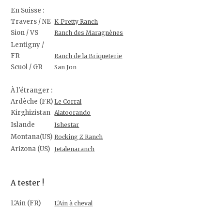
En Suisse :
Travers / NE
K-Pretty Ranch
Sion / VS
Ranch des Maragnènes
Lentigny /
FR
Ranch de la Briqueterie
Scuol / GR
San Jon
À l'étranger :
Ardèche (FR)
Le Corral
Kirghizistan
Alatoorando
Islande
Ishestar
Montana(US)
Rocking Z Ranch
Arizona (US)
Jetalenaranch
A tester !
L'Ain (FR)
L'Ain à cheval