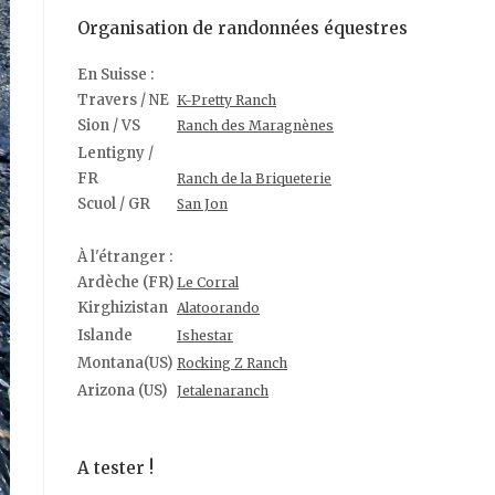
Organisation de randonnées équestres
En Suisse :
Travers / NE
K-Pretty Ranch
Sion / VS
Ranch des Maragnènes
Lentigny /
FR
Ranch de la Briqueterie
Scuol / GR
San Jon
À l'étranger :
Ardèche (FR)
Le Corral
Kirghizistan
Alatoorando
Islande
Ishestar
Montana(US)
Rocking Z Ranch
Arizona (US)
Jetalenaranch
A tester !