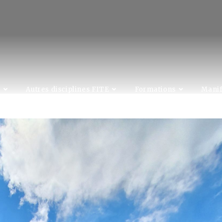
C
Autres disciplines FITE
Formations
Manif