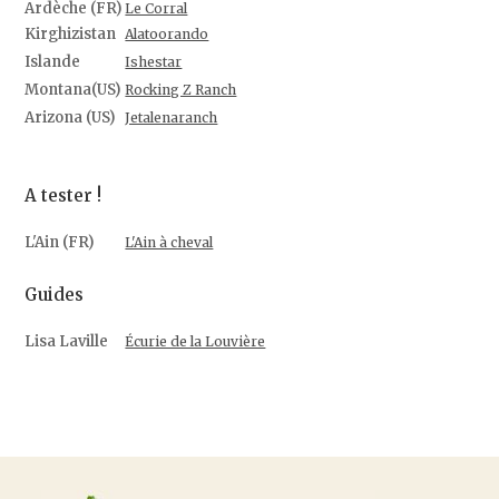
Ardèche (FR)
Le Corral
Kirghizistan
Alatoorando
Islande
Ishestar
Montana(US)
Rocking Z Ranch
Arizona (US)
Jetalenaranch
A tester !
L'Ain (FR)
L'Ain à cheval
Guides
Lisa Laville
Écurie de la Louvière