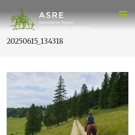
Skip
to
content
20250615_134318