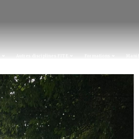
C
Autres disciplines FITE
Formations
Manif