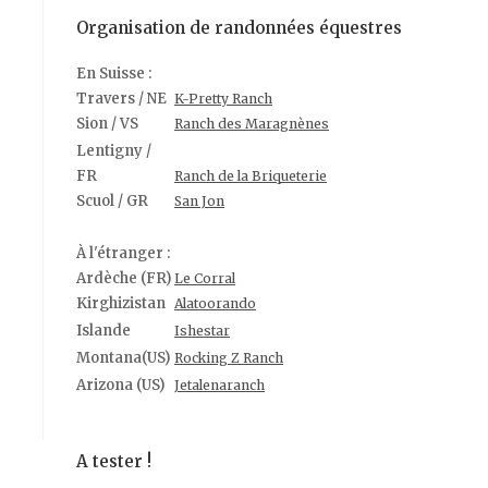
Organisation de randonnées équestres
En Suisse :
Travers / NE
K-Pretty Ranch
Sion / VS
Ranch des Maragnènes
Lentigny /
FR
Ranch de la Briqueterie
Scuol / GR
San Jon
À l'étranger :
Ardèche (FR)
Le Corral
Kirghizistan
Alatoorando
Islande
Ishestar
Montana(US)
Rocking Z Ranch
Arizona (US)
Jetalenaranch
A tester !